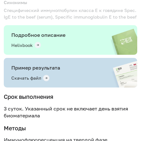
Синонимы
Специфический иммуноглобулин класса Е к говядине
Spec.
IgE to the beef (serum), Specific immunoglobulin E to the beef
Подробное описание
Helixbook
Пример результата
Скачать файл
Срок выполнения
3 суток. Указанный срок не включает день взятия
биоматериала
Методы
Иммунофлюоресценция на твердой фазе