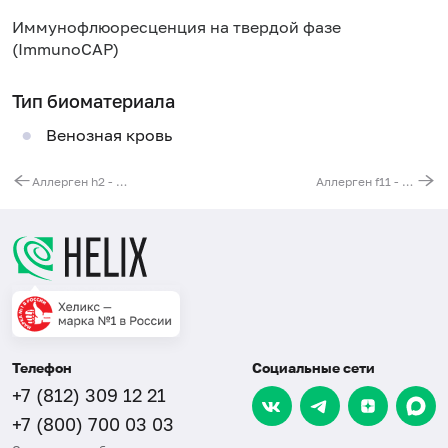
Иммунофлюоресценция на твердой фазе
(ImmunoCAP)
Тип биоматериала
Венозная кровь
Аллерген h2 - домашняя пыль (Hollister), IgE (ImmunoCAP)
Аллерген f11 - гречиха, гречневая мука, IgE (ImmunoCAP)
Телефон
Социальные сети
+7 (812) 309 12 21
+7 (800) 700 03 03