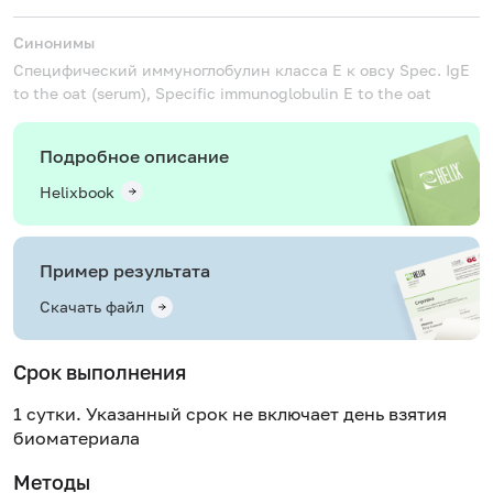
Синонимы
Специфический иммуноглобулин класса Е к овсу
Spec. IgE
to the oat (serum), Specific immunoglobulin E to the oat
Подробное описание
Helixbook
Пример результата
Скачать файл
Срок выполнения
1 сутки. Указанный срок не включает день взятия
биоматериала
Методы