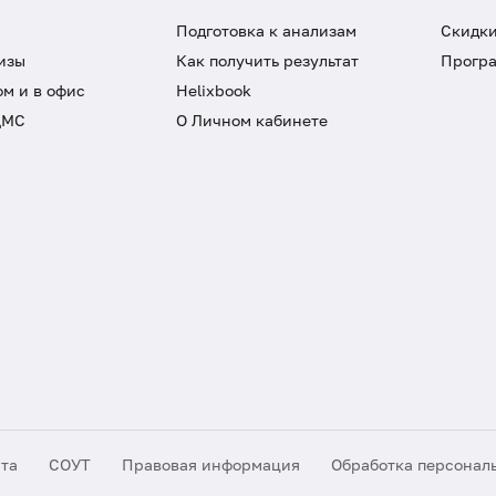
Подготовка к анализам
Скидки
изы
Как получить результат
Програ
ом и в офис
Helixbook
ДМС
О Личном кабинете
йта
СОУТ
Правовая информация
Обработка персонал