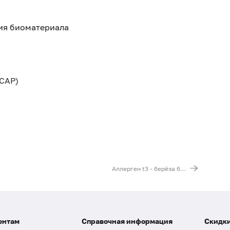
тия биоматериала
CAP)
Аллерген t3 - берёза бородавчатая, IgE (ImmunoCAP)
ентам
Справочная информация
Скидки