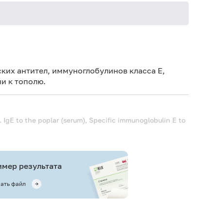
Не кури
ких антител, иммуноглобулинов класса E,
и к тополю.
 IgE to the poplar (serum), Specific immunoglobulin E to
мер результата
ать файл