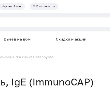
Франчайзинг
О Компании
Выезд на дом
Скидки и акции
(ImmunoCAP) в Санкт-Петербурге
ль, IgE (ImmunoCAP)