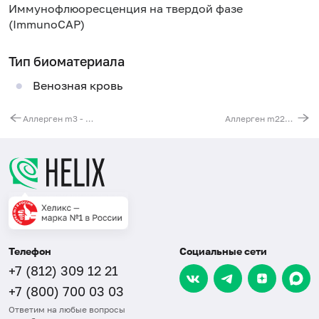
Иммунофлюоресценция на твердой фазе
(ImmunoCAP)
Тип биоматериала
Венозная кровь
Аллерген m3 - аспергилл дымящий (Aspergillus fumigatus), IgE (ImmunoCAP)
Аллерген m227 - дрожжеподобные грибы Malassezia spp., IgE (ImmunoCAP)
Телефон
Социальные сети
+7 (812) 309 12 21
+7 (800) 700 03 03
Ответим на любые вопросы