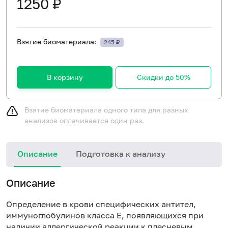
1250 ₽
Взятие биоматериала:
245 ₽
В корзину
Скидки до 50%
Взятие биоматериала одного типа для разных
анализов оплачивается один раз.
Описание
Подготовка к анализу
Н
Описание
Определение в крови специфических антител,
иммуноглобулинов класса E, появляющихся при
наличии аллергической реакции к плесневым