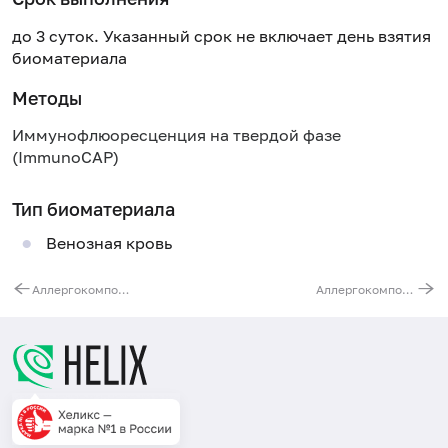
до 3 суток. Указанный срок не включает день взятия
биоматериала
Методы
Иммунофлюоресценция на твердой фазе
(ImmunoCAP)
Тип биоматериала
Венозная кровь
Аллергокомпонент t221 - берёза rBet v 2, rBet v 4, IgE (ImmunoCAP)
Аллергокомпонент f76 - альфа-лактальбумин nBos d 4, IgE (ImmunoCAP)