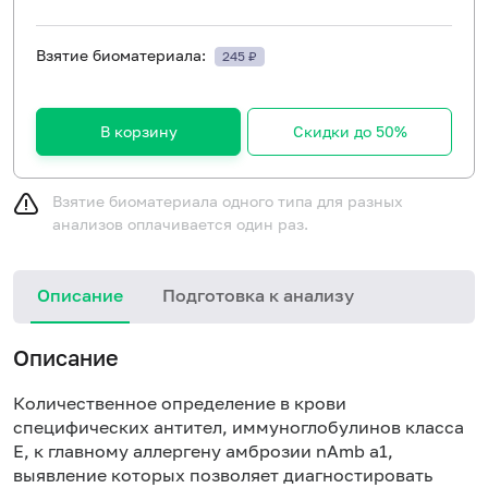
Взятие биоматериала:
245 ₽
В корзину
Скидки до 50%
Взятие биоматериала одного типа для разных
анализов оплачивается один раз.
Описание
Подготовка к анализу
Н
Описание
Количественное определение в крови
специфических антител, иммуноглобулинов класса
E, к главному аллергену амброзии nAmb a1,
выявление которых позволяет диагностировать