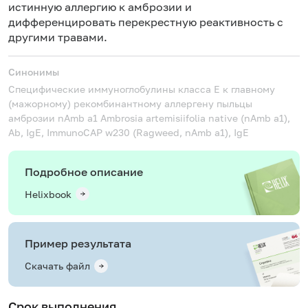
истинную аллергию к амброзии и
дифференцировать перекрестную реактивность с
другими травами.
Синонимы
Специфические иммуноглобулины класса Е к главному
(мажорному) рекомбинантному аллергену пыльцы
амброзии nAmb a1
Ambrosia artemisiifolia native (nAmb a1),
Ab, IgE, ImmunoCAP w230 (Ragweed, nAmb a1), IgE
Подробное описание
Helixbook
Пример результата
Скачать файл
Срок выполнения