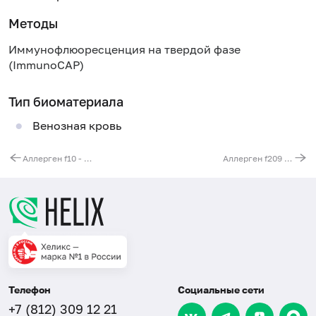
Методы
Иммунофлюоресценция на твердой фазе
(ImmunoCAP)
Тип биоматериала
Венозная кровь
Аллерген f10 - кунжут (Sesamum indicum), IgE (ImmunoCAP)
Аллерген f209 - грейпфрут (Citrus paradisi), IgE (ImmunoCAP)
Телефон
Социальные сети
+7 (812) 309 12 21