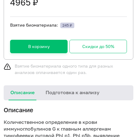
4965 ₽
Взятие биоматериала:
245 ₽
В корзину
Скидки до 50%
Взятие биоматериала одного типа для разных
анализов оплачивается один раз.
Описание
Подготовка к анализу
Н
Описание
Количественное определение в крови
иммуноглобулинов G к главным аллергенам
тимофеевки луговой Phl p1, Phl p5b, выявление