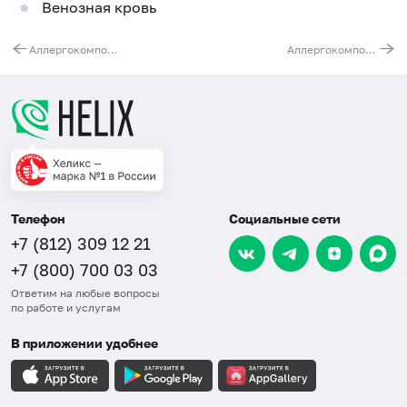
Венозная кровь
Аллергокомпонент t215 - берёза rBet v1 PR-10, IgG (ImmunoCAP)
Аллергокомпонент w230 - амброзия nAmb a1, IgG (ImmunoCAP)
Телефон
Социальные сети
+7 (812) 309 12 21
+7 (800) 700 03 03
Ответим на любые вопросы
по работе и услугам
В приложении удобнее