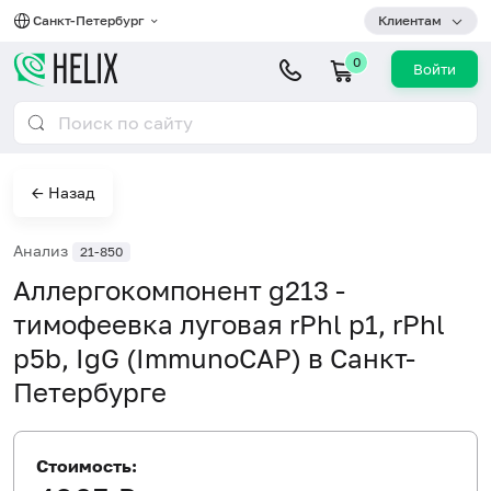
Санкт-Петербург
Клиентам
0
Войти
← Назад
Анализ
21-850
Аллергокомпонент g213 -
тимофеевка луговая rPhl p1, rPhl
p5b, IgG (ImmunoCAP) в Санкт-
Петербурге
Стоимость: