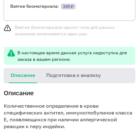
Взятие биоматериала:
245 ₽
Взятие биоматериала одного типа для разных
анализов оплачивается один раз.
В настоящее время данная услуга недоступна для
заказа в вашем регионе.
Описание
Подготовка к анализу
Н
Описание
Количественное определение в крови
специфических антител, иммуноглобулинов класса
E, появляющихся при наличии аллергической
реакции к перу индейки.