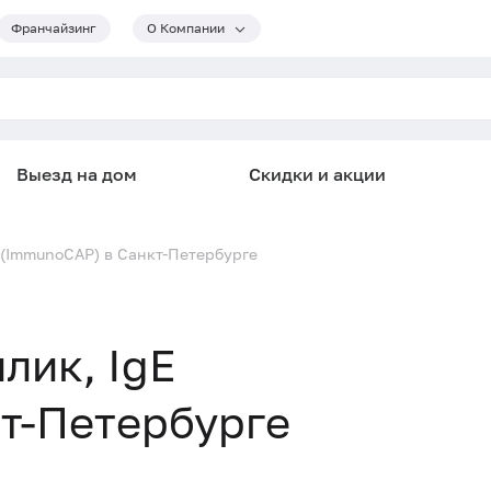
Франчайзинг
О Компании
Выезд на дом
Скидки и акции
E (ImmunoCAP) в Санкт-Петербурге
лик, IgE
т-Петербурге