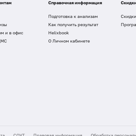
ентам
Справочная информация
Скидки
Подготовка к анализам
Скидки
изы
Как получить результат
Програ
ом и в офис
Helixbook
ДМС
О Личном кабинете
йта
СОУТ
Правовая информация
Обработка персонал