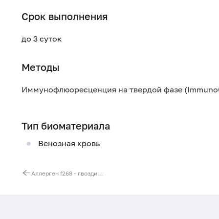
Срок выполнения
до 3 суток
Методы
Иммунофлюоресценция на твердой фазе (Immuno
Тип биоматериала
Венозная кровь
Аллерген f268 - гвоздика, IgE (ImmunoCAP)