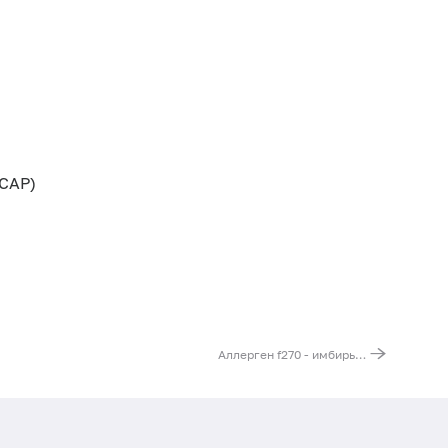
CAP)
Аллерген f270 - имбирь, IgE (ImmunoCAP)