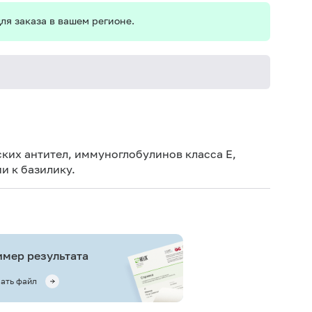
ля заказа в вашем регионе.
Не кури
ких антител, иммуноглобулинов класса E,
и к базилику.
мер результата
ать файл