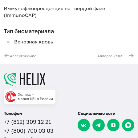
Иммунофлюоресценция на твердой фазе
(ImmunoCAP)
Тип биоматериала
Венозная кровь
Аллергокомпонент f353 - соя rGly m 4 PR-10, IgE (ImmunoCAP)
Аллерген f369 - зубатка полосатая, IgE (ImmunoCAP)
Телефон
Социальные сети
+7 (812) 309 12 21
+7 (800) 700 03 03