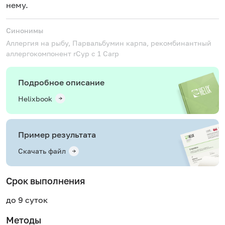
нему.
Синонимы
Аллергия на рыбу, Парвальбумин карпа, рекомбинантный
аллергокомпонент
rCyp c 1 Carp
Подробное описание
Helixbook
Пример результата
Скачать файл
Срок выполнения
до 9 суток
Методы