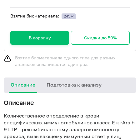
Взятие биоматериала:
245 ₽
В корзину
Скидки до 50%
Взятие биоматериала одного типа для разных
анализов оплачивается один раз.
Описание
Подготовка к анализу
Н
Описание
Количественное определение в крови
специфических иммуноглобулинов класса E к rAra h
9 LTP – рекомбинантному аллергокомпоненту
арахиса, вызывающему иммунный ответ у лиц,