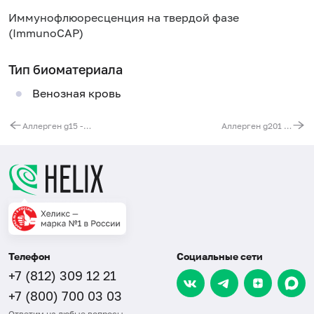
Иммунофлюоресценция на твердой фазе
(ImmunoCAP)
Тип биоматериала
Венозная кровь
Аллерген g15 - пшеница посевная, IgE (ImmunoCAP)
Аллерген g201 - ячмень (пыльца), IgE (ImmunoCAP)
Телефон
Социальные сети
+7 (812) 309 12 21
+7 (800) 700 03 03
Ответим на любые вопросы