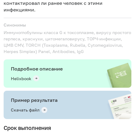
контактировал ли ранее человек с этими
инфекциями.
Синонимы
Иммуноглобулины класса G к токсоплазме, вирусу простого
герпеса, краснухи, цитомегаловирусу, ТОРЧ-инфекции,
ЦМВ
CMV, TORCH (Toxoplasma, Rubella, Cytomegalovirus,
Herpes Simplex) Panel, Antibodies, IgG
Подробное описание
Helixbook
Пример результата
Скачать файл
Срок выполнения