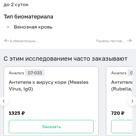
до 2 суток
Тип биоматериала
Венозная кровь
4 обязательных анализа, экспресс
Панель тестов на внутриутробные инфекции (TORCH-IgM)
С этим исследованием часто заказывают
Анализ
07-033
Анализ
07
Антитела к вирусу кори (Measles
Антитела 
Virus, IgG)
(Rubella, 
1325 ₽
720 ₽
Заказать