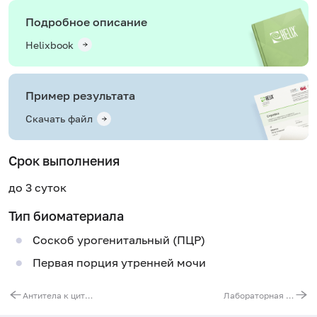
Подробное описание
Helixbook
Пример результата
Скачать файл
Срок выполнения
до 3 суток
Тип биоматериала
Соскоб урогенитальный (ПЦР)
Первая порция утренней мочи
Антитела к цитомегаловирусу (Cytomegalovirus, IgG) с определением авидности
Лабораторная диагностика железодефицитной анемии