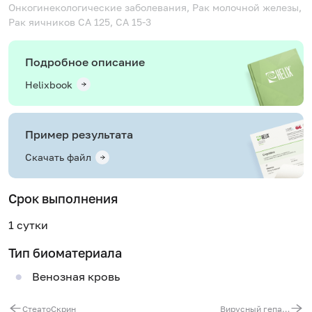
Онкогинекологические заболевания, Рак молочной железы,
Рак яичников
CA 125, CA 15-3
Подробное описание
Helixbook
Пример результата
Скачать файл
Срок выполнения
1 сутки
Тип биоматериала
Венозная кровь
СтеатоСкрин
Вирусный гепатит Д. Обследование при подозрении на вирусный гепатит Д