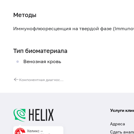
Методы
Иммунофлюоресценция на твердой фазе (Immuno
Тип биоматериала
Венозная кровь
Компонентная диагностика аллергии на молоко
Услуги кли
Адреса
Сдать анал