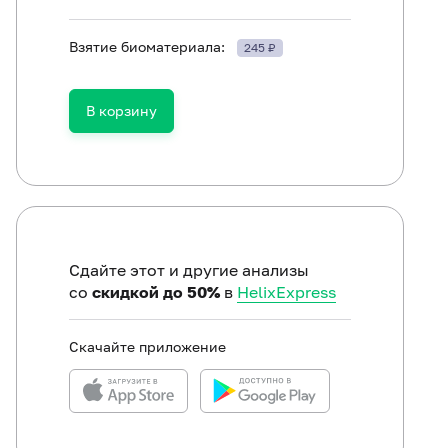
Взятие биоматериала:
245 ₽
Аллергокомпонент f232 - овальбумин яйца nGal d2, IgE (Immun
В корзину
Аллергокомпонент f233 - овомукоид яйца nGal d1, IgE (Immuno
Аллергокомпонент k208 - лизоцим яйца nGal d4, IgE (ImmunoC
Аллергокомпонент f323 - кональбумин яйца nGal d3, IgE (Immu
Сдайте этот и другие анализы
со
скидкой до 50%
в
HelixExpress
Скачайте приложение