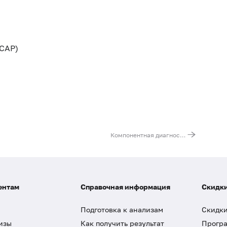
CAP)
Компонентная диагностика аллергии на фрукты (персик)
ентам
Справочная информация
Скидки
Подготовка к анализам
Скидки
изы
Как получить результат
Програ