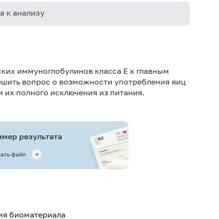
а к анализу
21-682
21-683
ких иммуноглобулинов класса E к главным
21-684
решить вопрос о возможности употребления яиц
 их полного исключения из питания.
21-685
мер результата
ать файл
тия биоматериала