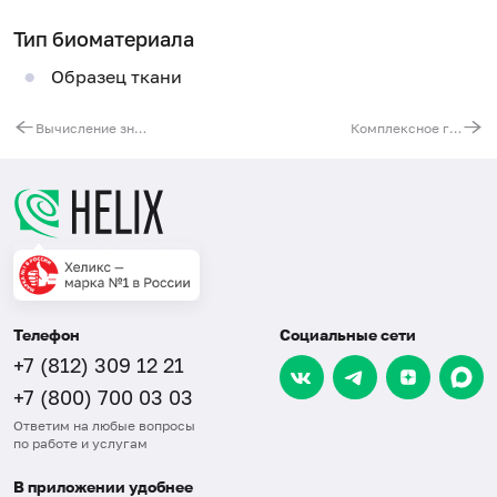
Тип биоматериала
Образец ткани
Вычисление значений показателей прогностических моделей MELD и MELDNa выживаемости пациента с терминальной стадией хронического диффузного заболевания печени
Комплексное гистологическое и иммуногистохимическое исследование с определением риска прогрессирования дисплазии и развития рака шейки матки по экспрессии p16INK4a
Телефон
Социальные сети
+7 (812) 309 12 21
+7 (800) 700 03 03
Ответим на любые вопросы
по работе и услугам
В приложении удобнее