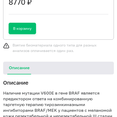
8770 ₽
В корзину
Взятие биоматериала одного типа для разных
анализов оплачивается один раз.
Описание
Описание
Наличие мутации V600E в гене BRAF является
предиктором ответа на комбинированную
таргетную терапию тирозинкиназными
ингибиторами BRAF/MEK у пациентов с меланомой
кожи резектабельной и нерезектабельной III стадии