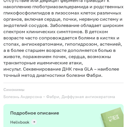
Отсутствие или дефицит фермента приводит к
накоплению глоботриаозилцерамида и родственных
гликофосфолипидов в лизосомах клеток различных
органов, включая сердце, почки, нервную систему и
эндотелий сосудов. Заболевание обладает широким
спектром клинических симптомов. В детском
возрасте часто сопровождается болями в кистях и
стопах, ангиокератомами, гипогидрозом, астенией,
а в более старшем возрасте дополняется болью в
животе, поражением почек, сердца, возможны
транзиторные ишемические атаки,
инсульт. Секвенирование ДНК гена GLA – наиболее
точный метод диагностики болезни Фабри.
Синонимы
Болезнь Андерсона – Фабри, Диффузная ангиокератома
Подробное описание
Helixbook