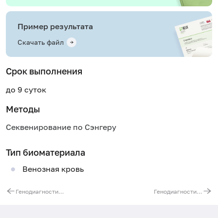
Пример результата
Скачать файл
Срок выполнения
до 9 суток
Методы
Секвенирование по Сэнгеру
Тип биоматериала
Венозная кровь
Генодиагностика синдрома аутосомно-доминантной артериопатии (ЦАДАСИЛ). Ген NOTCH3
Генодиагностика спинальной мышечной атрофии. Гены SMN1 и SMN2