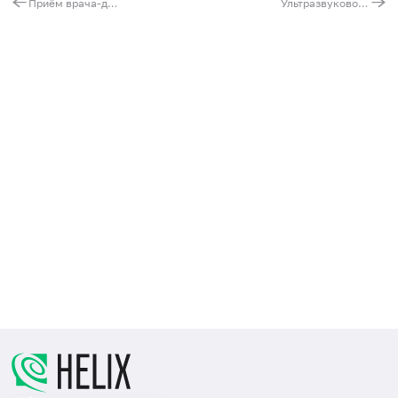
Приём врача-дерматовенеролога повторный
Ультразвуковое исследование печени и желчного пузыря