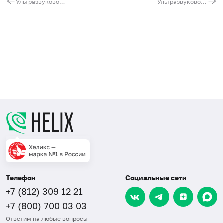
П
Ультразвуковое исследование органов мошонки
Ультразвуковое исследование матки и придатков (трансабдоминально/интравагинально) при беременности до 11 недель
(
м
п
(
м
в
н
Телефон
Социальные сети
+7 (812) 309 12 21
+7 (800) 700 03 03
Ответим на любые вопросы