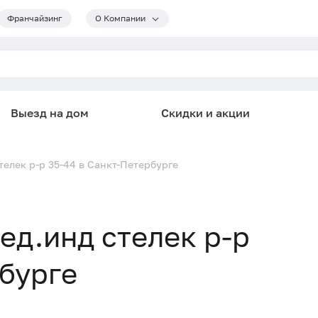
Франчайзинг
О Компании
Выезд на дом
Скидки и акции
телек р-р 35-44 в Санкт-Петербурге
ед.инд стелек р-р
рбурге