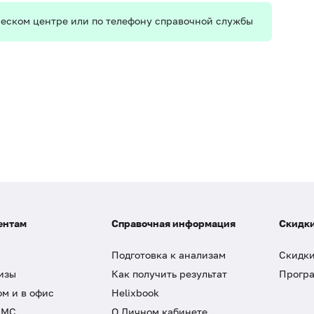
ическом центре или по телефону справочной службы
ентам
Справочная информация
Скидки
Подготовка к анализам
Скидки
изы
Как получить результат
Програ
ом и в офис
Helixbook
ДМС
О Личном кабинете