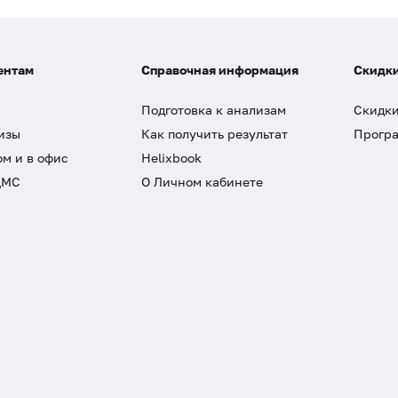
ентам
Справочная информация
Скидки
Подготовка к анализам
Скидки
изы
Как получить результат
Програ
ом и в офис
Helixbook
ДМС
О Личном кабинете