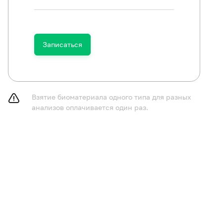
Записаться
Взятие биоматериала одного типа для разных
анализов оплачивается один раз.
два дня до исследования рекомендуется отказаться от
ыточное газообразование, в том числе от сырых фрукто
ока, газированных напитков, чёрного хлеба, бобовых,
одуктов. Накануне вечером можно, при отсутствии про
тивированный уголь, эспумизан и пр).
 детей в возрасте от 0 до 3 лет рекомендуется исключи
исследования, в том числе чай, соки, фруктовые пюре
аивать водой без сахара.