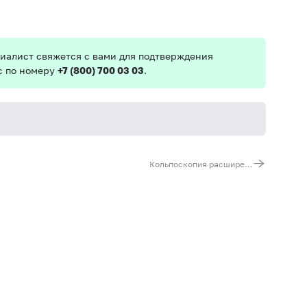
иалист свяжется с вами для подтверждения
с по номеру
+7 (800) 700 03 03
.
Кольпоскопия расширенная
За 
изб
мол
пр
(ак
Для
до 
доп