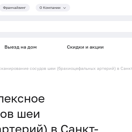
Франчайзинг
О Компании
Выезд на дом
Скидки и акции
 сканирование сосудов шеи (брахиоцефальных артерий) в Санк
лексное
дов шеи
ртерий) в Санкт-