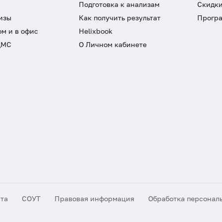
Подготовка к анализам
Скидки
изы
Как получить результат
Програ
ом и в офис
Helixbook
ДМС
О Личном кабинете
йта
СОУТ
Правовая информация
Обработка персонал