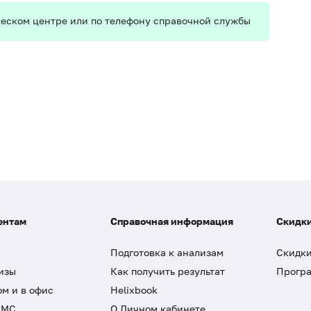
ическом центре или по телефону справочной службы
ентам
Справочная информация
Скидки
Подготовка к анализам
Скидки
изы
Как получить результат
Програ
ом и в офис
Helixbook
ДМС
О Личном кабинете