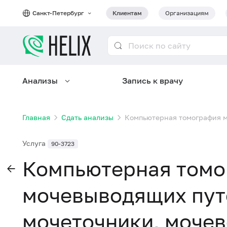
Санкт-Петербург
Клиентам
Организациям
Анализы
Запись к врачу
Главная
Сдать анализы
Компьютерная томография м
Услуга
90-3723
Компьютерная томо
мочевыводящих путе
мочеточники, мочев