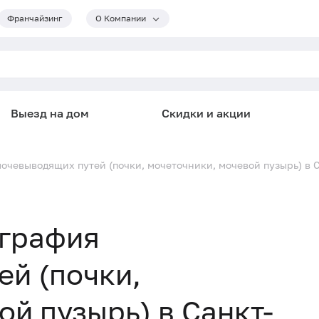
Франчайзинг
О Компании
Выезд на дом
Скидки и акции
очевыводящих путей (почки, мочеточники, мочевой пузырь) в 
графия
й (почки,
ой пузырь) в Санкт-