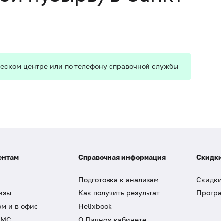
ическом центре или по телефону справочной службы
ентам
Справочная информация
Скидки
Подготовка к анализам
Скидки
изы
Как получить результат
Програ
ом и в офис
Helixbook
ДМС
О Личном кабинете