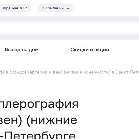
Франчайзинг
О Компании
Выезд на дом
Скидки и акции
фия сосудов (артерий и вен) (нижние конечности) в Санкт-Пет
пплерография
вен) (нижние
т-Петербурге