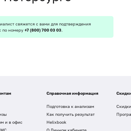
иалист свяжется с вами для подтверждения
с по номеру
+7 (800) 700 03 03
.
ентам
Справочная информация
Скидки
Подготовка к анализам
Скидки
изы
Как получить результат
Програ
ом и в офис
Helixbook
ДМС
О Личном кабинете