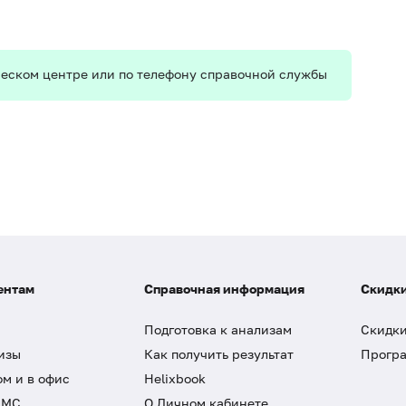
ическом центре или по телефону справочной службы
ентам
Справочная информация
Скидки
Подготовка к анализам
Скидки
изы
Как получить результат
Програ
ом и в офис
Helixbook
ДМС
О Личном кабинете