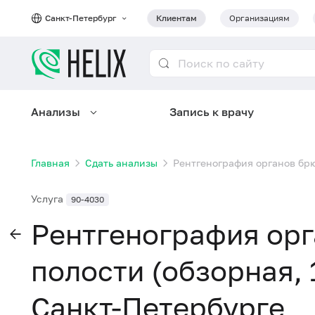
Санкт-Петербург
Клиентам
Организациям
Анализы
Запись к врачу
Главная
Сдать анализы
Рентгенография органов брю
Услуга
90-4030
Рентгенография ор
полости (обзорная, 
Санкт-Петербурге