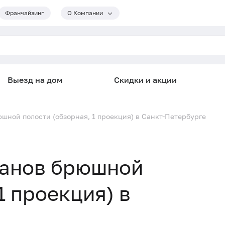
Франчайзинг
О Компании
Выезд на дом
Скидки и акции
шной полости (обзорная, 1 проекция) в Санкт-Петербурге
ганов брюшной
1 проекция) в