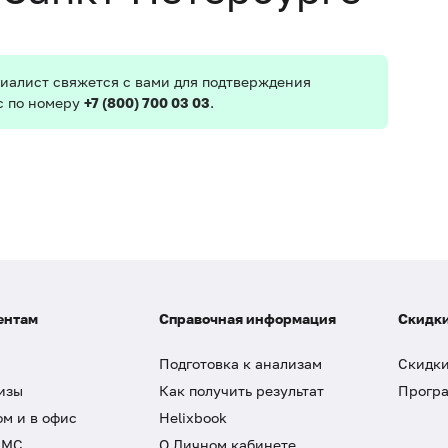
иалист свяжется с вами для подтверждения
с по номеру
+7 (800) 700 03 03
.
ентам
Справочная информация
Скидки
Подготовка к анализам
Скидки
изы
Как получить результат
Програ
ом и в офис
Helixbook
ДМС
О Личном кабинете