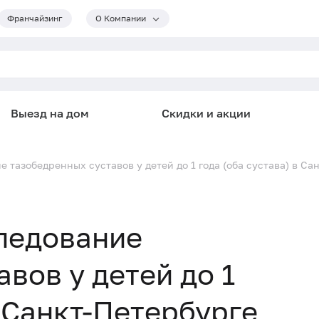
Франчайзинг
О Компании
Выезд на дом
Скидки и акции
 тазобедренных суставов у детей до 1 года (оба сустава) в Са
ледование
вов у детей до 1
в Санкт-Петербурге