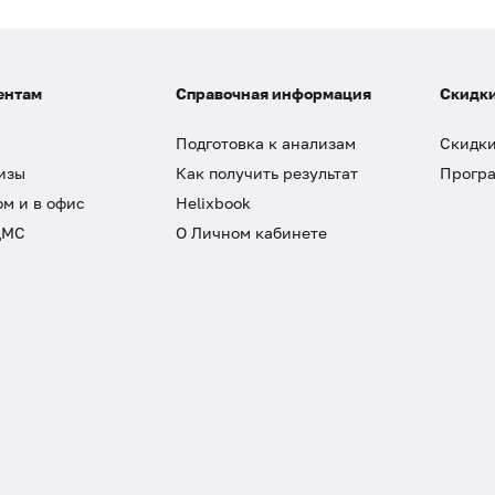
ентам
Справочная информация
Скидки
Подготовка к анализам
Скидки
изы
Как получить результат
Програ
ом и в офис
Helixbook
ДМС
О Личном кабинете