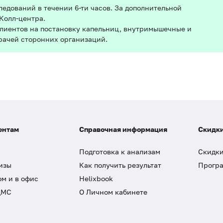
едований в течении 6-ти часов. За дополнительной
Колл-центра.
клиентов на постановку капельниц, внутримышечные и
рачей сторонних организаций.
ентам
Справочная информация
Скидки
Подготовка к анализам
Скидки
изы
Как получить результат
Програ
ом и в офис
Helixbook
ДМС
О Личном кабинете