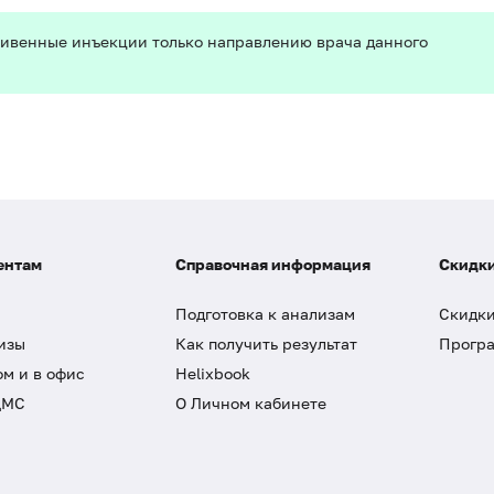
ивенные инъекции только направлению врача данного
ентам
Справочная информация
Скидки
Подготовка к анализам
Скидки
изы
Как получить результат
Програ
ом и в офис
Helixbook
ДМС
О Личном кабинете