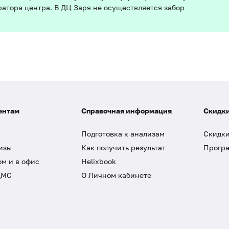
ратора центра. В ДЦ Заря не осуществляется забор
ентам
Справочная информация
Скидки
Подготовка к анализам
Скидки
изы
Как получить результат
Програ
ом и в офис
Helixbook
ДМС
О Личном кабинете