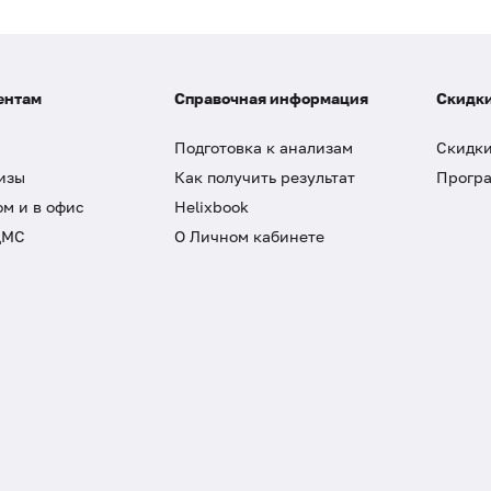
ентам
Справочная информация
Скидки
Подготовка к анализам
Скидки
изы
Как получить результат
Програ
ом и в офис
Helixbook
ДМС
О Личном кабинете