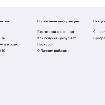
ентам
Справочная информация
Скидки
Подготовка к анализам
Скидки
изы
Как получить результат
Програ
ом и в офис
Helixbook
ДМС
О Личном кабинете