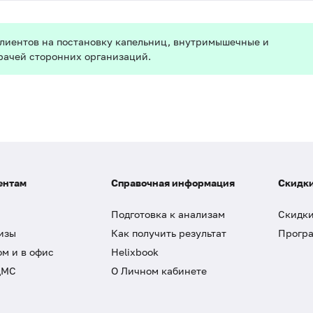
клиентов на постановку капельниц, внутримышечные и
рачей сторонних организаций.
ентам
Справочная информация
Скидки
Подготовка к анализам
Скидки
изы
Как получить результат
Програ
ом и в офис
Helixbook
ДМС
О Личном кабинете