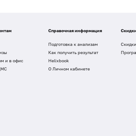
ентам
Справочная информация
Скидки
Подготовка к анализам
Скидки
изы
Как получить результат
Програ
ом и в офис
Helixbook
ДМС
О Личном кабинете