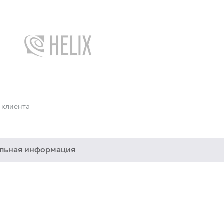
 клиента
льная информация