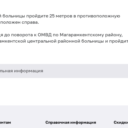
й больницы пройдите 25 метров в противоположную
сположен справа.
дя до поворота к ОМВД по Магарамкентскому району,
арамкентской центральной районной больницы и пройди
льная информация
ентам
Справочная информация
Скидки