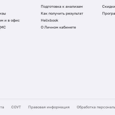
Подготовка к анализам
Скидки
изы
Как получить результат
Програ
ом и в офис
Helixbook
ДМС
О Личном кабинете
йта
СОУТ
Правовая информация
Обработка персонал