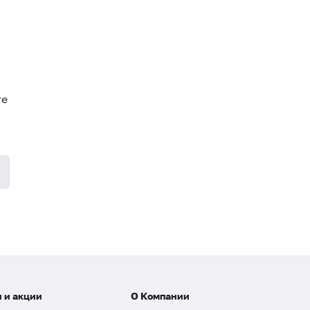
те
 и акции
О Компании