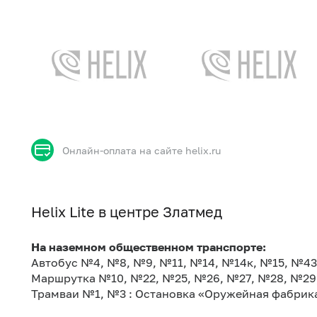
Онлайн-оплата на сайте helix.ru
Helix Lite в центре Златмед
На наземном общественном транспорте:
Автобус №4, №8, №9, №11, №14, №14к, №15, №43
Маршрутка №10, №22, №25, №26, №27, №28, №29,
Трамваи №1, №3 : Остановка «Оружейная фабрик