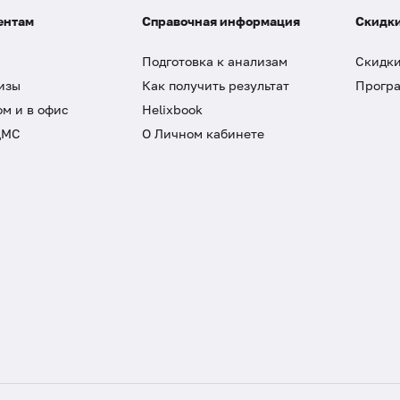
ентам
Справочная информация
Скидки
Подготовка к анализам
Скидки
изы
Как получить результат
Програ
ом и в офис
Helixbook
ДМС
О Личном кабинете