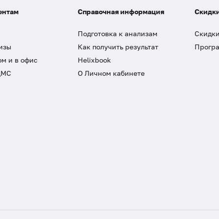
ентам
Справочная информация
Скидки
Подготовка к анализам
Скидки
изы
Как получить результат
Програ
ом и в офис
Helixbook
ДМС
О Личном кабинете