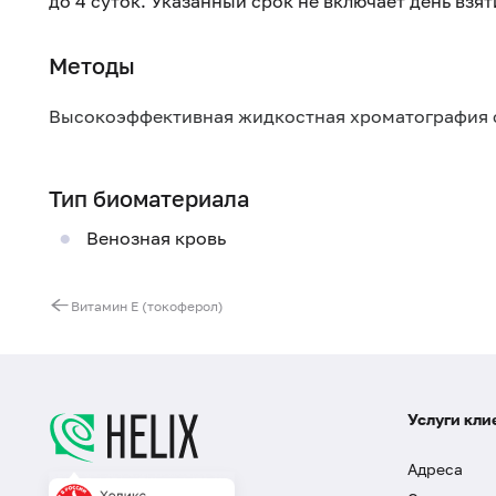
до 4 суток. Указанный срок не включает день взя
Методы
Высокоэффективная жидкостная хроматография 
Тип биоматериала
Венозная кровь
Витамин Е (токоферол)
Услуги кли
Адреса