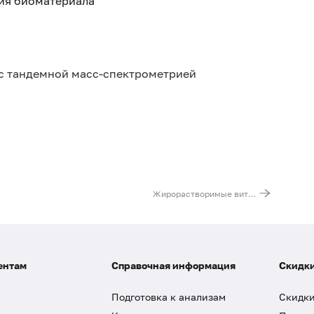
тия биоматериала
с тандемной масс-спектрометрией
Жирорастворимые витамины (A, D, E, K)
ентам
Справочная информация
Скидки
Подготовка к анализам
Скидки