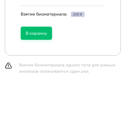
Взятие биоматериала:
200 ₽
ям в возрасте до 1 года не принимать пищу в течение 
принимать пищу в течение 2-3 часов до исследования,
газированную воду.
В корзину
курить в течение 30 минут до исследования.
Взятие биоматериала одного типа для разных
анализов оплачивается один раз.