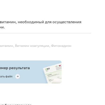
Дет
Не 
 витамин, необходимый для осуществления
не
ни.
Не 
 витамин, Витамин коагуляции, Фитонадион
мер результата
ать файл