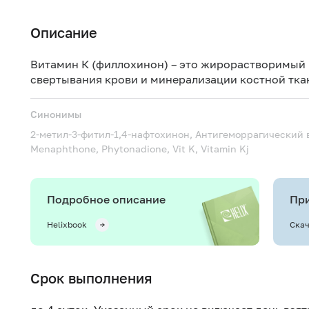
Описание
Витамин К (филлохинон) – это жирорастворимый
свертывания крови и минерализации костной тка
Синонимы
2-метил-3-фитил-1,4-нафтохинон, Антигеморрагический
Menaphthone, Phytonadione, Vit K, Vitamin Kj
Подробное описание
При
Helixbook
Скач
Срок выполнения