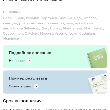
Синонимы
Селен, цинк, кобальт, марганец, магний, медь, железо,
кальций, ртуть, мышьяк, свинец, кадмий, алюминий
английские Selenium, Zinc, Cobalt, Manganese, Magnesium,
Copper, Iron, Calcium, Mercury, Arsenic, Lead, Cadmium,
Aluminium
Подробное описание
Helixbook
Пример результата
Скачать файл
Срок выполнения
до 4 суток. Указанный срок не включает день взятия