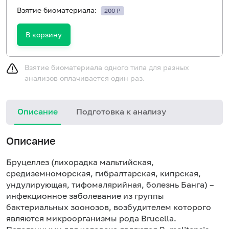
Взятие биоматериала:
200 ₽
В корзину
Взятие биоматериала одного типа для разных
анализов оплачивается один раз.
Описание
Подготовка к анализу
Описание
Бруцеллез (лихорадка мальтийская,
средиземноморская, гибралтарская, кипрская,
ундулирующая, тифомалярийная, болезнь Банга) –
инфекционное заболевание из группы
бактериальных зоонозов, возбудителем которого
являются микроорганизмы рода Brucella.