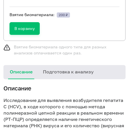
Взятие биоматериала:
200 ₽
В корзину
Взятие биоматериала одного типа для разных
анализов оплачивается один раз.
Описание
Подготовка к анализу
Н
Описание
Исследование для выявления возбудителя гепатита
C (HCV), в ходе которого с помощью метода
полимеразной цепной реакции в реальном времени
(РТ-ПЦР) определяется наличие генетического
материала (РНК) вируса и его количество (вирусная