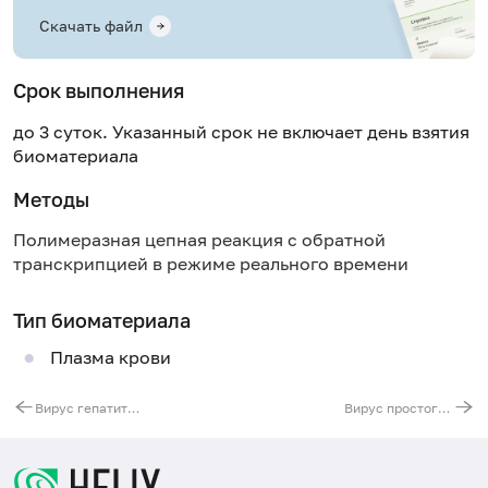
Скачать файл
Срок выполнения
до 3 суток. Указанный срок не включает день взятия
биоматериала
Методы
Полимеразная цепная реакция с обратной
транскрипцией в режиме реального времени
Тип биоматериала
Плазма крови
Вирус гепатита C (HCV), РНК [реал-тайм ПЦР]
Вирус простого герпеса (Herpes Simplex Virus 1/2), ДНК [реал-тайм ПЦР]