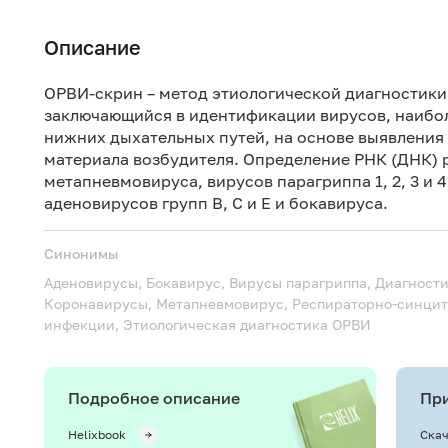
Описание
ОРВИ-скрин – метод этиологической диагностик
заключающийся в идентификации вирусов, наибо
нижних дыхательных путей, на основе выявления
материала возбудителя. Определение РНК (ДНК) 
метапневмовируса, вирусов парагриппа 1, 2, 3 и 
аденовирусов групп B, C и E и бокавируса.
Синонимы
Аденовирусы, Бокавирус, Вирусы парагриппа, Диагност
Коронавирусы, Метапневмовирус, Респираторно-синцит
инфекции, Этиологическая диагностика ОРВИ
Подробное описание
При
Helixbook
Скач