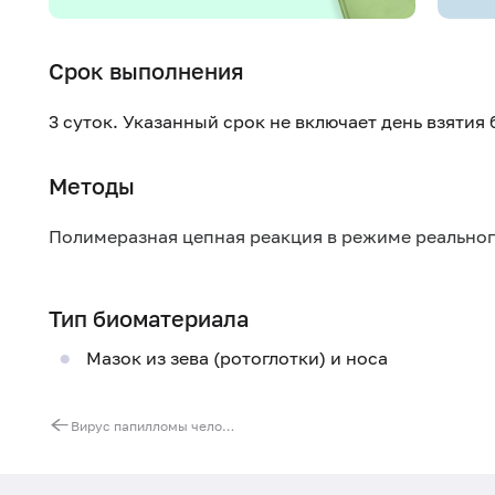
Срок выполнения
3 суток. Указанный срок не включает день взятия
Методы
Полимеразная цепная реакция в режиме реально
Тип биоматериала
Мазок из зева (ротоглотки) и носа
Вирус папилломы человека (Human Papillomavirus) высокого канцерогенного риска (16, 18, 31, 33, 35, 39, 45, 51, 52, 56, 58, 59, 68), Digene-тест