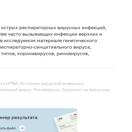
За 3-4 
не поло
из нос
и острых респираторных вирусных инфекций,
утром, 
лее часто вызывающих инфекции верхних и
 в исследуемом материале генетического
респираторно-синцитиального вируса,
4 типов, коронавирусов, риновирусов,
ика ОРВИ, Источник вирусной инфекции,
иальный вирус, Риновирусы, Скрининг на вирусные
мер результата
ать файл