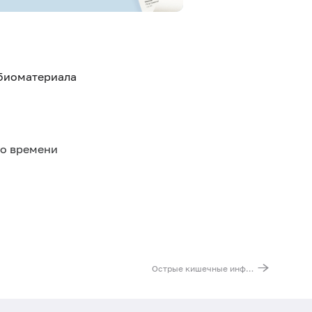
 биоматериала
го времени
Острые кишечные инфекции (Rotavirus A, Norovirus II, Astrovirus)