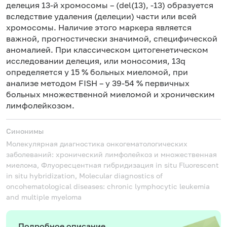
делеция 13-й хромосомы – (del(13), -13) образуется
вследствие удаления (делеции) части или всей
хромосомы. Наличие этого маркера является
важной, прогностически значимой, специфической
аномалией. При классическом цитогенетическом
исследовании делеция, или моносомия, 13q
определяется у 15 % больных миеломой, при
анализе методом FISH – у 39-54 % первичных
больных множественной миеломой и хроническим
лимфолейкозом.
Синонимы
Молекулярная диагностика онкогематологических
заболеваний: хронический лимфолейкоз и множественная
миелома, Флуоресцентная гибридизация in situ
Fluorescent
in situ hybridization, Molecular diagnostics of
oncohematological diseases: chronic lymphocytic leukemia
and multiple myeloma
Подробное описание