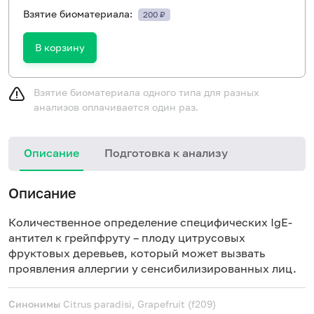
Взятие биоматериала:
200 ₽
В корзину
Взятие биоматериала одного типа для разных
анализов оплачивается один раз.
Описание
Подготовка к анализу
Н
Описание
Количественное определение специфических IgE-
антител к грейпфруту – плоду цитрусовых
фруктовых деревьев, который может вызвать
проявления аллергии у сенсибилизированных лиц.
Синонимы
Citrus paradisi, Grapefruit (f209)