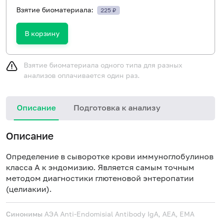
Взятие биоматериала:
225 ₽
В корзину
Взятие биоматериала одного типа для разных
анализов оплачивается один раз.
Описание
Подготовка к анализу
Н
Описание
Определение в сыворотке крови иммуноглобулинов
класса А к эндомизию. Является самым точным
методом диагностики
глютеновой энтеропатии
(целиакии)
.
Синонимы
АЭА
Anti-Endomisial Antibody IgA, AЕA, EMA