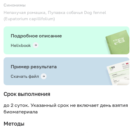
Синонимы
Непахучая ромашка, Пупавка собачья
Dog fennel
(Eupatorium capillifolium)
Подробное описание
Helixbook
Пример результата
Скачать файл
Срок выполнения
до 2 суток. Указанный срок не включает день взятия
биоматериала
Методы