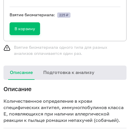
Взятие биоматериала:
225 ₽
В корзину
Взятие биоматериала одного типа для разных
анализов оплачивается один раз.
Описание
Подготовка к анализу
Н
Описание
Количественное определение в крови
специфических антител, иммуноглобулинов класса
E, появляющихся при наличии аллергической
реакции к пыльце ромашки непахучей (собачьей).