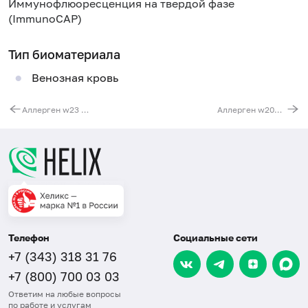
Иммунофлюоресценция на твердой фазе
(ImmunoCAP)
Тип биоматериала
Венозная кровь
Аллерген w23 - конский щавель, IgE (ImmunoCAP)
Аллерген w203 - рапс капуста (пыльца), IgE (ImmunoCAP)
Телефон
Социальные сети
+7 (343) 318 31 76
+7 (800) 700 03 03
Ответим на любые вопросы
по работе и услугам